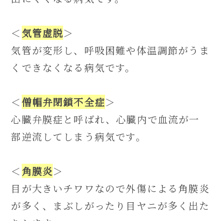
＜
気管虚脱
＞
気管が変形し、呼吸困難や体温調節がうま
くできなくなる病気です。
＜
僧帽弁閉鎖不全症
＞
心臓弁膜症と呼ばれ、心臓内で血流が一
部逆流してしまう病気です。
＜
角膜炎
＞
目が大きいチワワなので外傷による角膜炎
が多く、まぶしがったり目ヤニが多く出た