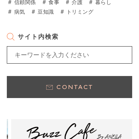
＃
＃
＃
＃
信頼関係
食事
介護
暮らし
＃
＃
＃
病気
豆知識
トリミング
サイト内検索
CONTACT