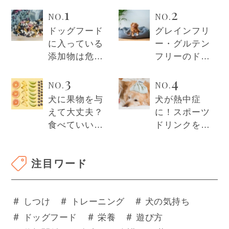
1
2
NO.
NO.
ドッグフード
グレインフリ
に入っている
ー・グルテン
添加物は危
フリーのドッ
険？安全性や
グフードの違
3
4
愛犬への影響
いとは？それ
NO.
NO.
や避けるべき
ぞれの特徴を
犬に果物を与
犬が熱中症
成分を解説！
徹底解説！
えて大丈夫？
に！スポーツ
食べていいフ
ドリンクを与
ルーツやダメ
える正しい方
なものも紹
法や作り方を
注目ワード
介！
解説！
＃
＃
＃
しつけ
トレーニング
犬の気持ち
＃
＃
＃
ドッグフード
栄養
遊び方