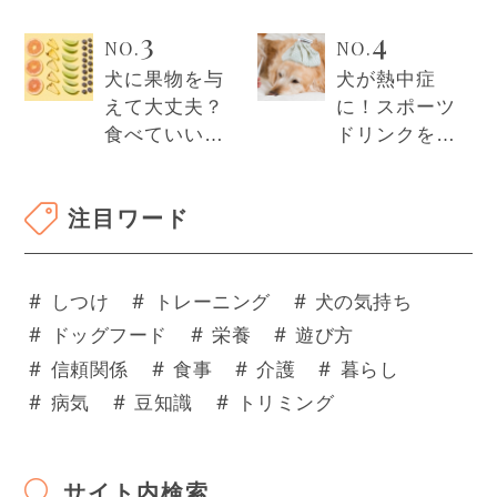
険？安全性や
グフードの違
3
4
愛犬への影響
いとは？それ
NO.
NO.
や避けるべき
ぞれの特徴を
犬に果物を与
犬が熱中症
成分を解説！
徹底解説！
えて大丈夫？
に！スポーツ
食べていいフ
ドリンクを与
ルーツやダメ
える正しい方
なものも紹
法や作り方を
注目ワード
介！
解説！
＃
＃
＃
しつけ
トレーニング
犬の気持ち
＃
＃
＃
ドッグフード
栄養
遊び方
＃
＃
＃
＃
信頼関係
食事
介護
暮らし
＃
＃
＃
病気
豆知識
トリミング
サイト内検索